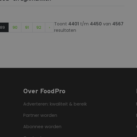
Toont
4401
t/m
4450
van
4567
89
90
91
92
›
resultaten
Over FoodPro
Adverteren: kwaliteit & bereik
Partner worden
Abonnee worden