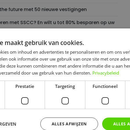
of the future met 50 nieuwe vestigingen
ren met SSCC? En wilt u tot 80% besparen op uw
e maakt gebruik van cookies.
kies om inhoud en advertenties te personaliseren en om ons ver
 merken van SABMiller
len ook informatie over uw gebruik van onze site met onze adver
 die deze kunnen combineren met andere informatie die u aan hen
procent loonkosten besparen’
n verzameld door uw gebruik van hun diensten.
Privacybeleid
Tsjechië
Prestatie
Targeting
Functioneel
 nieuwe Express-buurtwinkels
ERGEVEN
ALLES AFWIJZEN
ALLES 