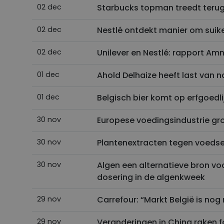
02 dec
Starbucks topman treedt terug 
02 dec
Nestlé ontdekt manier om suike
Naam
02 dec
Unilever en Nestlé: rapport A
Aanbiede
Naam
Naam
__Secure-ROLLOU
Domein
Naam
foodpro_session
01 dec
Ahold Delhaize heeft last van 
_ga
_cfuvid
.vimeo.c
YSC
__Secure-YNID
01 dec
Belgisch bier komt op erfgoedl
vuid
Vimeo.c
VISITOR_INFO1_LIV
Inc.
.vimeo.c
30 nov
Europese voedingsindustrie gr
_ga_VJJXRW01D5
30 nov
Plantenextracten tegen voedse
30 nov
Algen een alternatieve bron vo
dosering in de algenkweek
29 nov
Carrefour: “Markt België is nog
29 nov
Veranderingen in China raken 