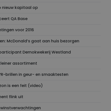
o nieuw kapitaal op
ceert QA Base
tingen voor 2016
en: McDonald’s gaat aan huis bezorgen
e participant Demokwekerij Westland
kleiner assortiment
VR-brillen in geur- en smaaktesten
on is een feit (video)
nt flink uit
 winstverwachtingen