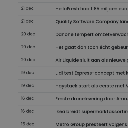
21 dec
HelloFresh haalt 85 miljoen eur
21 dec
Quality Software Company lan
20 dec
Danone tempert omzetverwach
20 dec
Het gaat dan toch écht gebeur
20 dec
Air Liquide sluit aan als nieuw
19 dec
Lidl test Express-concept met 
19 dec
Haystack start als eerste met 
16 dec
Eerste dronelevering door Amaz
16 dec
Ikea breidt supermarktassortime
15 dec
Metro Group presteert volgens