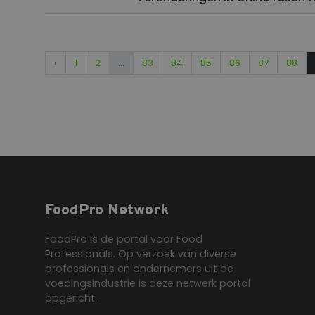
‹
1
2
...
83
84
85
86
87
88
FoodPro Network
FoodPro is de portal voor Food
Professionals. Op verzoek van diverse
professionals en ondernemers uit de
voedingsindustrie is deze netwerk portal
opgericht.