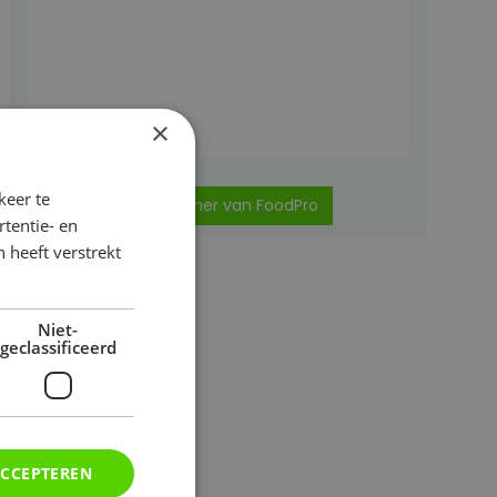
×
keer te
word partner van FoodPro
tentie- en
 heeft verstrekt
Niet-
geclassificeerd
ACCEPTEREN