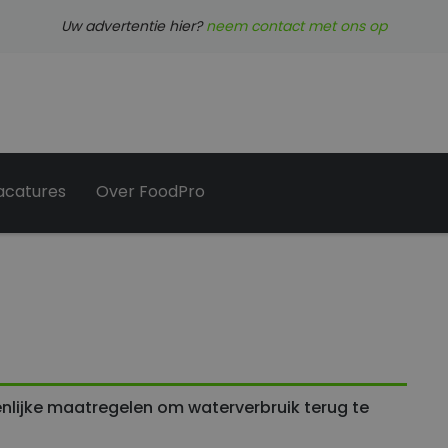
Uw advertentie hier?
neem contact met ons op
acatures
Over FoodPro
Adverteren: kwaliteit & bereik
Partner worden
Abonnee worden
Contact
nlijke maatregelen om waterverbruik terug te