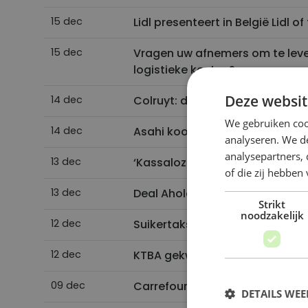
15 dec
Lidl presenteert in België Lidl 
15 dec
Vragen uw afnemers om te leve
logistieke kosten?
Deze websit
14 dec
Colruyt: de halfjaarcijfers
We gebruiken coo
14 dec
Asahi koopt ook Oost-Europese
analyseren. We de
analysepartners,
13 dec
‘Kassaloze supermarkt kan 20 
of die zij hebbe
13 dec
Deal Ahold Delhaize over lonen 
Strikt
noodzakelijk
12 dec
Suikertaks enkel op frisdranken
12 dec
KTBA gekwalificeerd voor FSMA
09 dec
Carrefour opent nog dit jaar 8
DETAILS WE