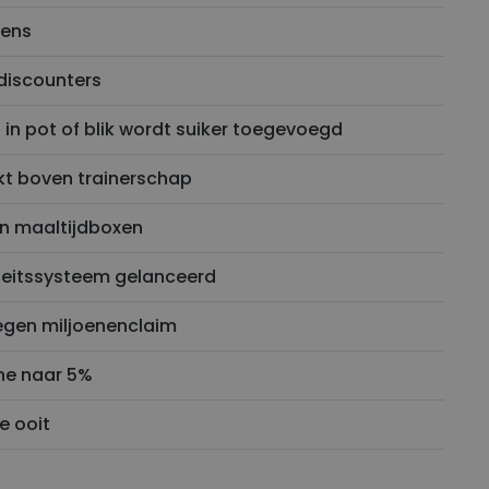
kens
d discounters
 in pot of blik wordt suiker toegevoegd
kt boven trainerschap
n maaltijdboxen
iteitssysteem gelanceerd
egen miljoenenclaim
ine naar 5%
e ooit