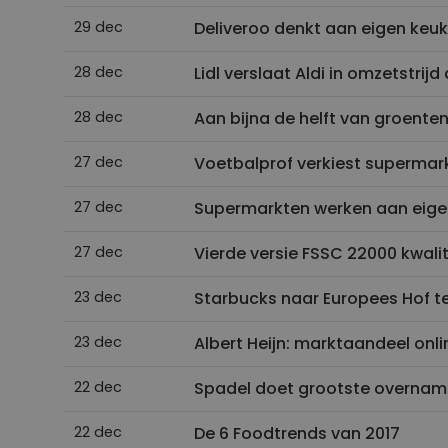
29 dec
Deliveroo denkt aan eigen keu
28 dec
Lidl verslaat Aldi in omzetstrij
28 dec
Aan bijna de helft van groenten
27 dec
Voetbalprof verkiest supermar
27 dec
Supermarkten werken aan eige
27 dec
Vierde versie FSSC 22000 kwal
23 dec
Starbucks naar Europees Hof t
23 dec
Albert Heijn: marktaandeel onl
22 dec
Spadel doet grootste overnam
22 dec
De 6 Foodtrends van 2017