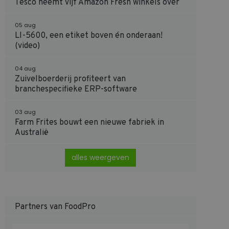
Tesco neemt vijf Amazon Fresh winkels over
05 aug
LI-5600, een etiket boven én onderaan!
(video)
04 aug
Zuivelboerderij profiteert van
branchespecifieke ERP-software
03 aug
Farm Frites bouwt een nieuwe fabriek in
Australië
alles weergeven
Partners van FoodPro