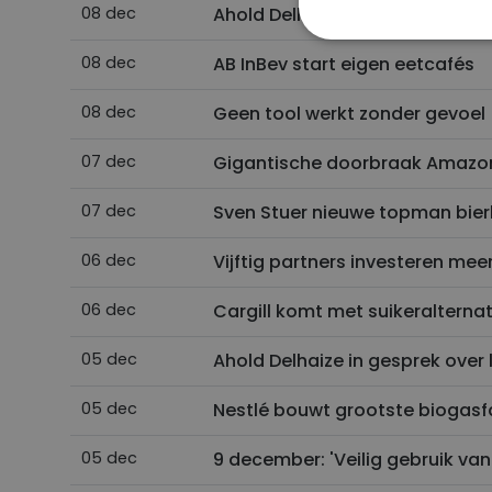
08 dec
Ahold Delhaize wil online omze
08 dec
AB InBev start eigen eetcafés
S
08 dec
Geen tool werkt zonder gevoel
Strikt noodzakelijke
accountbeheer. De we
07 dec
Gigantische doorbraak Amazon
Naam
07 dec
Sven Stuer nieuwe topman bie
XSRF-TOKEN
06 dec
Vijftig partners investeren mee
VISITOR_PRIVACY_
06 dec
Cargill komt met suikeralternat
05 dec
Ahold Delhaize in gesprek over 
CookieScriptConse
05 dec
Nestlé bouwt grootste biogasf
05 dec
9 december: 'Veilig gebruik van
__cf_bm