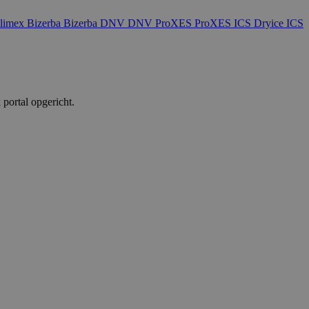
-video's die in
websitebezoeker de
gebruikt.
limex
Bizerba
Bizerba
DNV
DNV
ProXES
ProXES
ICS Dryice
ICS
 sessiestatus te
portal opgericht.