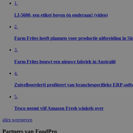
1.
VISITOR_PRIVACY_
LI-5600, een etiket boven én onderaan! (video)
2.
Farm Frites heeft plannen voor productie uitbreiding in Si
CookieScriptConse
3.
Farm Frites bouwt een nieuwe fabriek in Australië
__cf_bm
4.
Zuivelboerderij profiteert van branchespecifieke ERP-soft
Naam
5.
Aanbiede
Naam
Naam
__Secure-ROLLOU
Domein
Naam
Tesco neemt vijf Amazon Fresh winkels over
foodpro_session
_ga
_cfuvid
.vimeo.c
YSC
alles weergeven
__Secure-YNID
vuid
Vimeo.c
VISITOR_INFO1_LIV
Partners van FoodPro