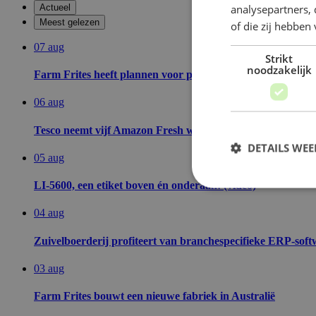
analysepartners,
Actueel
Meest gelezen
of die zij hebbe
07 aug
Strikt
noodzakelijk
Farm Frites heeft plannen voor productie uitbreiding in Si
06 aug
Tesco neemt vijf Amazon Fresh winkels over
DETAILS WE
05 aug
LI-5600, een etiket boven én onderaan! (video)
04 aug
S
Zuivelboerderij profiteert van branchespecifieke ERP-soft
Strikt noodzakelijke
accountbeheer. De we
03 aug
Naam
Farm Frites bouwt een nieuwe fabriek in Australië
XSRF-TOKEN