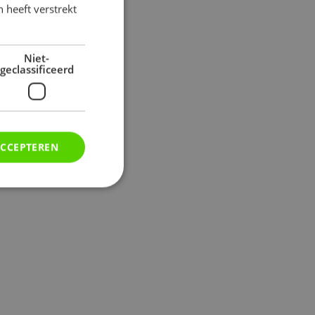
 heeft verstrekt
Niet-
geclassificeerd
ACCEPTEREN
rd
elding en
veiliging te helpen