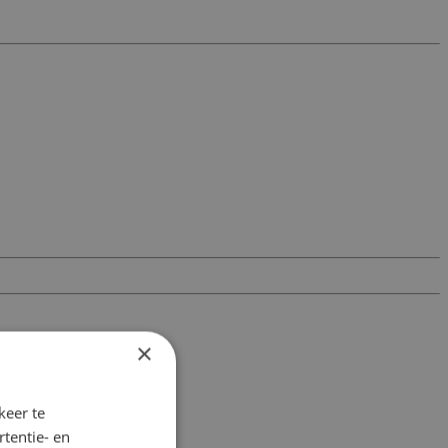
×
keer te
tentie- en