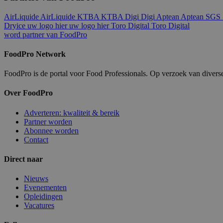
Inc.
.vimeo.c
AirLiquide
AirLiquide
KTBA
KTBA
Digi
Digi
Aptean
Aptean
SGS
_ga_VJJXRW01D5
Dryice
uw logo hier
uw logo hier
Toro Digital
Toro Digital
word partner van FoodPro
FoodPro Network
FoodPro is de portal voor Food Professionals. Op verzoek van diverse
Over FoodPro
Adverteren: kwaliteit & bereik
Partner worden
Abonnee worden
Contact
Direct naar
Nieuws
Evenementen
Opleidingen
Vacatures