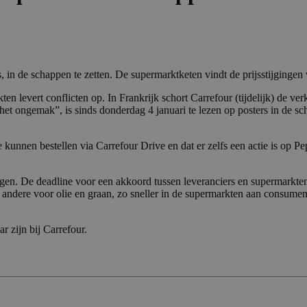
in de schappen te zetten. De supermarktketen vindt de prijsstijgingen
ten levert conflicten op. In Frankrijk schort Carrefour (tijdelijk) de 
et ongemak”, is sinds donderdag 4 januari te lezen op posters in de s
nnen bestellen via Carrefour Drive en dat er zelfs een actie is op Pe
en. De deadline voor een akkoord tussen leveranciers en supermarkten 
er andere voor olie en graan, zo sneller in de supermarkten aan consum
 zijn bij Carrefour.