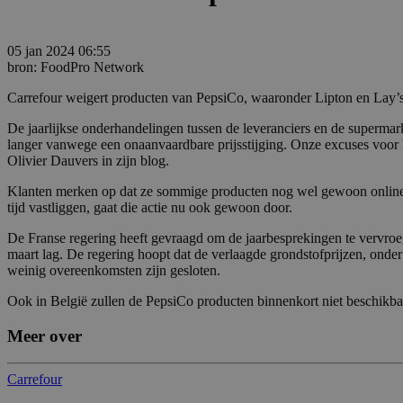
05 jan 2024 06:55
bron: FoodPro Network
Carrefour weigert producten van PepsiCo, waaronder Lipton en Lay’s, 
De jaarlijkse onderhandelingen tussen de leveranciers en de supermark
langer vanwege een onaanvaardbare prijsstijging. Onze excuses voor h
Olivier Dauvers in zijn blog.
Klanten merken op dat ze sommige producten nog wel gewoon online ku
tijd vastliggen, gaat die actie nu ook gewoon door.
De Franse regering heeft gevraagd om de jaarbesprekingen te vervroeg
maart lag. De regering hoopt dat de verlaagde grondstofprijzen, ond
weinig overeenkomsten zijn gesloten.
Ook in België zullen de PepsiCo producten binnenkort niet beschikbaar
Meer over
Carrefour