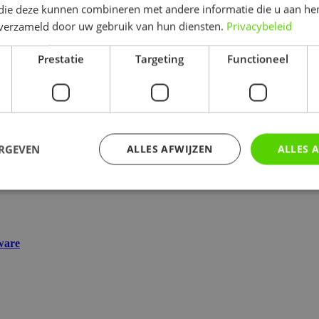
 die deze kunnen combineren met andere informatie die u aan hen
n verzameld door uw gebruik van hun diensten.
Privacybeleid
Prestatie
Targeting
Functioneel
nt-Truiden
ERGEVEN
ALLES AFWIJZEN
ALLES 
trikt noodzakelijk
Prestatie
Targeting
Functioneel
Niet-geclassificee
ware
 cookies maken de kernfunctionaliteiten van de website mogelijk, zoals gebruikersaanm
bsite kan niet goed worden gebruikt zonder de strikt noodzakelijke cookies.
Aanbieder
/
Vervaldatum
Omschrijving
Domein
www.foodpro-
1 uur 59
Deze cookie is geschreven om de sitebe