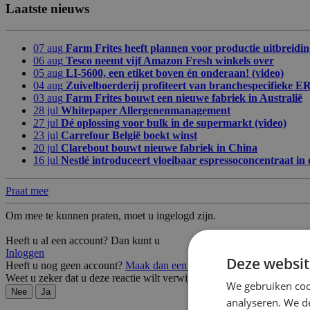
Laatste nieuws
07 aug
Farm Frites heeft plannen voor productie uitbreidin
06 aug
Tesco neemt vijf Amazon Fresh winkels over
05 aug
LI-5600, een etiket boven én onderaan! (video)
04 aug
Zuivelboerderij profiteert van branchespecifieke E
03 aug
Farm Frites bouwt een nieuwe fabriek in Australië
28 jul
Whitepaper Allergenenmanagement
27 jul
Dé oplossing voor bulk in de supermarkt (video)
23 jul
Carrefour België boekt winst
20 jul
Clarebout bouwt nieuwe fabriek in China
16 jul
Nestlé introduceert vloeibaar espressoconcentraat in
Praat mee
Om mee te kunnen praten, moet u ingelogd zijn.
Heeft u al een account? Dan kunt u
Inloggen
Deze websit
Heeft u nog geen account?
Maak dan een account aan
Weet u zeker dat u deze reactie wilt verwijderen?
We gebruiken coo
Nee
Ja
analyseren. We de